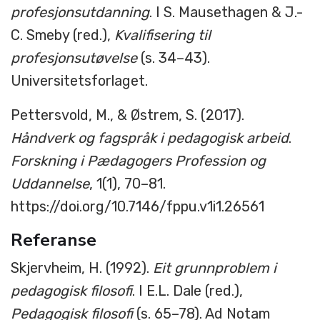
profesjonsutdanning
. I S. Mausethagen & J.-
C. Smeby (red.),
Kvalifisering til
profesjonsutøvelse
(s. 34–43).
Universitetsforlaget.
Pettersvold, M., & Østrem, S. (2017).
Håndverk og fagspråk i pedagogisk arbeid
.
Forskning i Pædagogers Profession og
Uddannelse
, 1(1), 70–81.
https://doi.org/10.7146/fppu.v1i1.26561
Referanse
Skjervheim, H. (1992).
Eit grunnproblem i
pedagogisk filosofi
. I E.L. Dale (red.),
Pedagogisk filosofi
(s. 65–78). Ad Notam