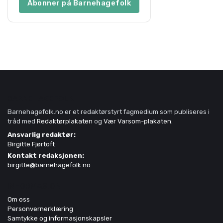
Abonner på Barnehagefolk
BARNEHAGEFOLK
Barnehagefolk.no er et redaktørstyrt fagmedium som publiseres i
tråd med
Redaktørplakaten
og
Vær Varsom-plakaten
.
Ansvarlig redaktør:
Birgitte Fjørtoft
Kontakt redaksjonen:
birgitte@barnehagefolk.no
INFORMASJON
Om oss
Personvernerklæring
Samtykke og informasjonskapsler